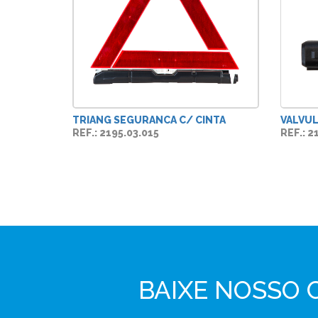
TRIANG SEGURANCA C/ CINTA
VALVUL
REF.: 2195.03.015
REF.: 2
BAIXE NOSSO 